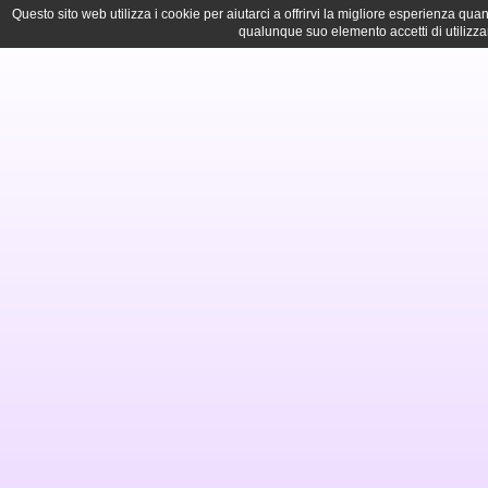
Questo sito web utilizza i cookie per aiutarci a offrirvi la migliore esperienza q
qualunque suo elemento accetti di utilizza