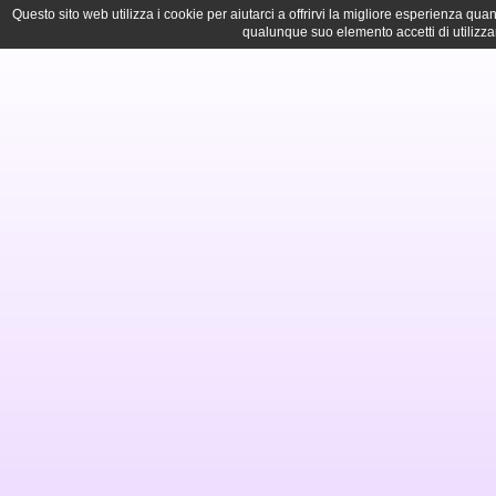
Questo sito web utilizza i cookie per aiutarci a offrirvi la migliore esperienza q
qualunque suo elemento accetti di utilizza