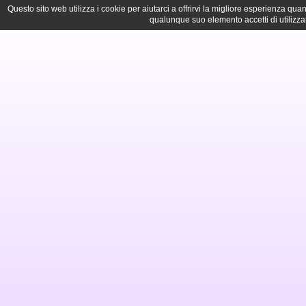
Questo sito web utilizza i cookie per aiutarci a offrirvi la migliore esperienza q
qualunque suo elemento accetti di utilizza