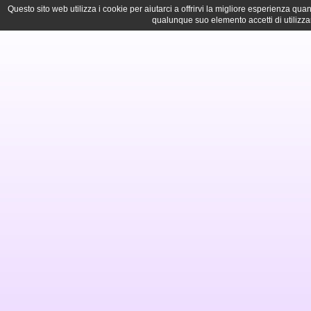
Questo sito web utilizza i cookie per aiutarci a offrirvi la migliore esperienza q
qualunque suo elemento accetti di utilizza