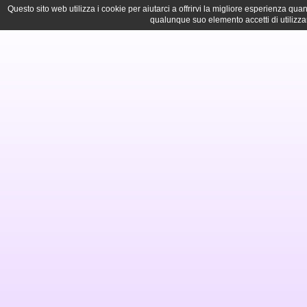
Questo sito web utilizza i cookie per aiutarci a offrirvi la migliore esperienza q
qualunque suo elemento accetti di utilizza